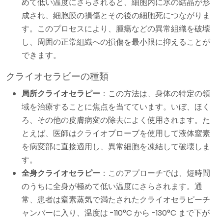
めて低い温度にさらされると、細胞内に氷の結晶が形
成され、細胞膜の損傷とその後の細胞死につながりま
す。このプロセスにより、腫瘍などの異常組織を破壊
し、周囲の正常組織への損傷を最小限に抑えることが
できます。
クライオセラピーの種類
局所クライオセラピー
：この方法は、身体の特定の領
域を治療することに焦点を当てています。いぼ、ほく
ろ、その他の皮膚病変の除去によく使用されます。た
とえば、医師はクライオプローブを使用して液体窒素
を病変部に直接適用し、異常細胞を凍結して破壊しま
す。
全身クライオセラピー
：このアプローチでは、短時間
のうちに全身が極めて低い温度にさらされます。通
常、患者は窒素蒸気で満たされたクライオセラピーチ
ャンバーに入り、温度は -110°C から -130°C まで下が