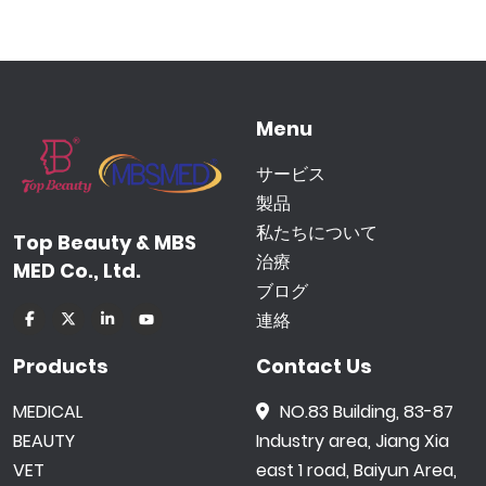
Menu
サービス
製品
私たちについて
Top Beauty & MBS
治療
MED Co., Ltd.
ブログ
連絡
Products
Contact Us
MEDICAL
NO.83 Building, 83-87
BEAUTY
Industry area, Jiang Xia
VET
east 1 road, Baiyun Area,