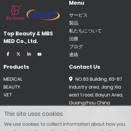
Menu
サービス
製品
私たちについて
Top Beauty & MBS
治療
MED Co., Ltd.
ブログ
連絡
Products
Contact Us
MEDICAL
NO.83 Building, 83-87
BEAUTY
Industry area, Jiang Xia
VET
east 1 road, Baiyun Area,
Guangzhou China
0086 -18602015159
This site uses cookies
jetwong@tbbeauty.c
We use cookies to collect information about how you
om