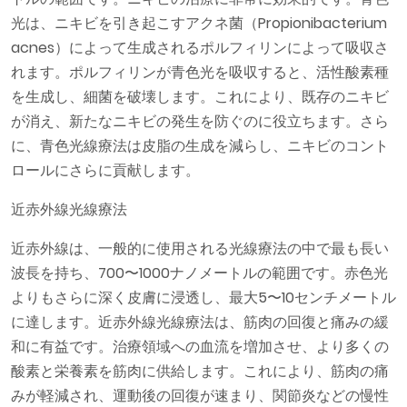
光は、ニキビを引き起こすアクネ菌（Propionibacterium
acnes）によって生成されるポルフィリンによって吸収さ
れます。ポルフィリンが青色光を吸収すると、活性酸素種
を生成し、細菌を破壊します。これにより、既存のニキビ
が消え、新たなニキビの発生を防ぐのに役立ちます。さら
に、青色光線療法は皮脂の生成を減らし、ニキビのコント
ロールにさらに貢献します。
近赤外線光線療法
近赤外線は、一般的に使用される光線療法の中で最も長い
波長を持ち、700〜1000ナノメートルの範囲です。赤色光
よりもさらに深く皮膚に浸透し、最大5〜10センチメートル
に達します。近赤外線光線療法は、筋肉の回復と痛みの緩
和に有益です。治療領域への血流を増加させ、より多くの
酸素と栄養素を筋肉に供給します。これにより、筋肉の痛
みが軽減され、運動後の回復が速まり、関節炎などの慢性